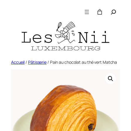
Aller
Recherche
au
contenu
Accueil
/
Pâtisserie
/ Pain au chocolat au thé vert Matcha